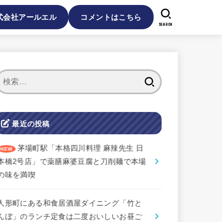
式会社アールエル
コメントはこちら
SEARCH
検
索:
最近の投稿
茅場町駅「本格四川料理 麻辣先生 日
本橋2号店」で薬膳麻婆豆腐と刀削麺で本場
の味を満喫
人形町にある和食居酒屋ダイニング「竹と
んぼ」のランチ定食は二度おいしいお昼ご