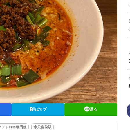
はてブ
送る
京メトロ半蔵門線
水天宮前駅