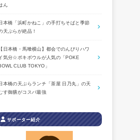
はん
日本橋「浜町かねこ」の手打ちそばと季節
の天ぷらが絶品！
【日本橋・馬喰横山】都会でのんびりハワ
イ気分☆ポキボウルが人気の「POKE
BOWL CLUB TOKYO」
日本橋の天ぷらランチ「茶屋 日乃丸」の天
むす御膳がコスパ最強
サポーター紹介