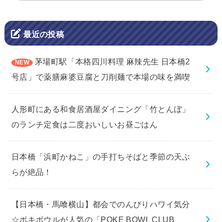
最近の投稿
茅場町駅「本格四川料理 麻辣先生 日本橋2
号店」で薬膳麻婆豆腐と刀削麺で本場の味を満喫
人形町にある和食居酒屋ダイニング「竹とんぼ」
のランチ定食は二度おいしいお昼ごはん
日本橋「浜町かねこ」の手打ちそばと季節の天ぷ
らが絶品！
【日本橋・馬喰横山】都会でのんびりハワイ気分
☆ポキボウルが人気の「POKE BOWL CLUB