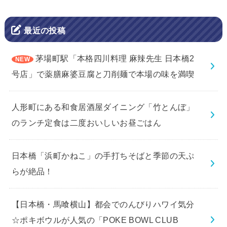
最近の投稿
茅場町駅「本格四川料理 麻辣先生 日本橋2
号店」で薬膳麻婆豆腐と刀削麺で本場の味を満喫
人形町にある和食居酒屋ダイニング「竹とんぼ」
のランチ定食は二度おいしいお昼ごはん
日本橋「浜町かねこ」の手打ちそばと季節の天ぷ
らが絶品！
【日本橋・馬喰横山】都会でのんびりハワイ気分
☆ポキボウルが人気の「POKE BOWL CLUB