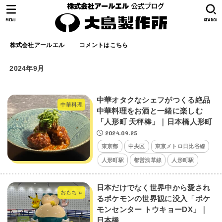
MENU
SEARCH
株式会社アールエル
コメントはこちら
2024年9月
中華オタクなシェフがつくる絶品
中華料理
中華料理をお酒と一緒に楽しむ
「人形町 天秤棒」｜日本橋人形町
2024.09.25
東京都
中央区
東京メトロ日比谷線
人形町駅
都営浅草線
人形町駅
日本だけでなく世界中から愛され
おもちゃ
るポケモンの世界観に没入「ポケ
モンセンター トウキョーDX」｜
日本橋