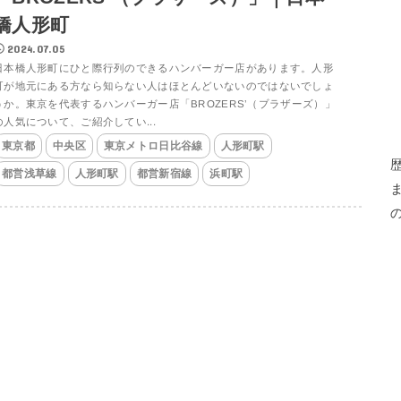
橋人形町
2024.07.05
日本橋人形町にひと際行列のできるハンバーガー店があります。人形
町が地元にある方なら知らない人はほとんどいないのではないでしょ
うか。東京を代表するハンバーガー店「BROZERS’（ブラザーズ）」
の人気について、ご紹介してい...
東京都
中央区
東京メトロ日比谷線
人形町駅
都営浅草線
人形町駅
都営新宿線
浜町駅