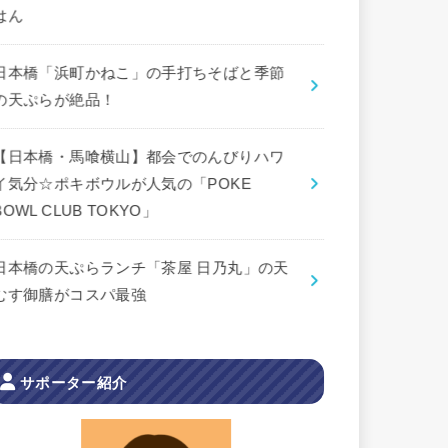
はん
日本橋「浜町かねこ」の手打ちそばと季節
の天ぷらが絶品！
【日本橋・馬喰横山】都会でのんびりハワ
イ気分☆ポキボウルが人気の「POKE
BOWL CLUB TOKYO」
日本橋の天ぷらランチ「茶屋 日乃丸」の天
むす御膳がコスパ最強
サポーター紹介