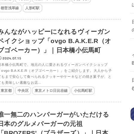
都営浅草線
人形町駅
みんながハッピーになれるヴィーガン
ベイクショップ「ovgo B.A.K.E.R（オ
ブゴベーカー）」｜日本橋小伝馬町
2024.07.15
日本橋小伝馬町で、地元の人に愛されるヴィーガンベイクショップ
「ovgo B.A.K.E.R（オブゴベーカー）」をご紹介します。大人から子
どもまで安心して食べられるクッキーやケーキなどの焼き菓子が、と
ても美味しい素敵なお店...
東京都
中央区
東京メトロ日比谷線
小伝馬町駅
唯一無二のハンバーガーがいただける
日本のグルメバーガーの元祖
「BROZERS’（ブラザーズ）」｜日本