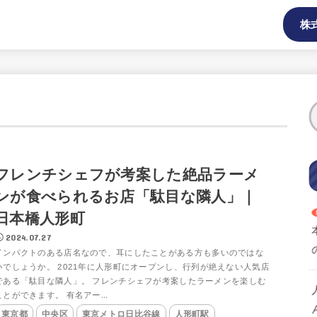
株
フレンチシェフが考案した絶品ラーメ
ンが食べられるお店「駄目な隣人」｜
日本橋人形町
2024.07.27
インパクトのある店名なので、耳にしたことがある方も多いのではな
いでしょうか。 2021年に人形町にオープンし、行列が絶えない人気店
である「駄目な隣人」。 フレンチシェフが考案したラーメンを楽しむ
ことができます。 有名アー...
東京都
中央区
東京メトロ日比谷線
人形町駅