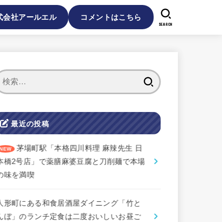
式会社アールエル
コメントはこちら
SEARCH
検
索:
最近の投稿
茅場町駅「本格四川料理 麻辣先生 日
本橋2号店」で薬膳麻婆豆腐と刀削麺で本場
の味を満喫
人形町にある和食居酒屋ダイニング「竹と
んぼ」のランチ定食は二度おいしいお昼ご