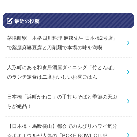
最近の投稿
茅場町駅「本格四川料理 麻辣先生 日本橋2号店」
で薬膳麻婆豆腐と刀削麺で本場の味を満喫
人形町にある和食居酒屋ダイニング「竹とんぼ」
のランチ定食は二度おいしいお昼ごはん
日本橋「浜町かねこ」の手打ちそばと季節の天ぷ
らが絶品！
【日本橋・馬喰横山】都会でのんびりハワイ気分
☆ポキボウルが人気の「POKE BOWL CLUB