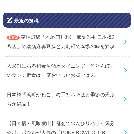
最近の投稿
茅場町駅「本格四川料理 麻辣先生 日本橋2
号店」で薬膳麻婆豆腐と刀削麺で本場の味を満喫
人形町にある和食居酒屋ダイニング「竹とんぼ」
のランチ定食は二度おいしいお昼ごはん
日本橋「浜町かねこ」の手打ちそばと季節の天ぷ
らが絶品！
【日本橋・馬喰横山】都会でのんびりハワイ気分
☆ポキボウルが人気の「POKE BOWL CLUB