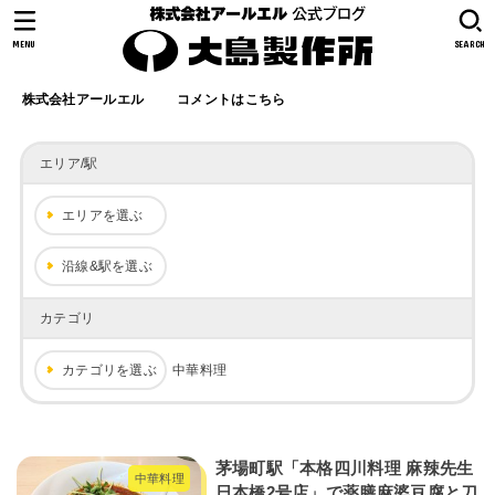
MENU
SEARCH
株式会社アールエル
コメントはこちら
エリア/駅
エリアを選ぶ
沿線&駅を選ぶ
カテゴリ
カテゴリを選ぶ
中華料理
茅場町駅「本格四川料理 麻辣先生
中華料理
日本橋2号店」で薬膳麻婆豆腐と刀