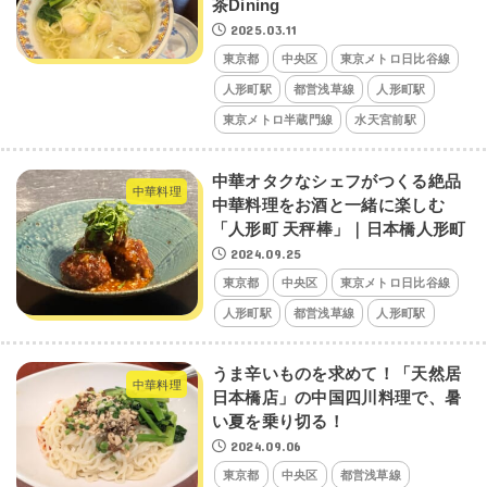
茶Dining
2025.03.11
東京都
中央区
東京メトロ日比谷線
人形町駅
都営浅草線
人形町駅
東京メトロ半蔵門線
水天宮前駅
中華オタクなシェフがつくる絶品
中華料理
中華料理をお酒と一緒に楽しむ
「人形町 天秤棒」｜日本橋人形町
2024.09.25
東京都
中央区
東京メトロ日比谷線
人形町駅
都営浅草線
人形町駅
うま辛いものを求めて！「天然居
中華料理
日本橋店」の中国四川料理で、暑
い夏を乗り切る！
2024.09.06
東京都
中央区
都営浅草線