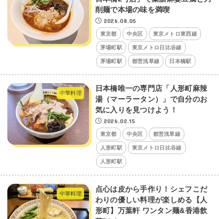
削麺で本場の味を満喫
2026.08.05
東京都
中央区
東京メトロ東西線
茅場町駅
東京メトロ日比谷線
茅場町駅
都営浅草線
日本橋駅
日本橋唯一の専門店「人形町麻辣
中華料理
湯（マーラータン）」で自分のお
気に入りを見つけよう！
2026.02.15
東京都
中央区
都営浅草線
人形町駅
東京メトロ日比谷線
人形町駅
点心は皮から手作り！シェフこだ
中華料理
わりの優しい料理が楽しめる【人
形町】万葉軒 ワンタン麺&香港飲