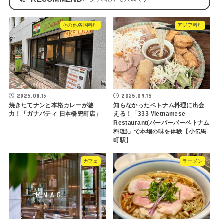
その他各国料理
アジア料理
2025.08.15
2025.09.15
焼きたてナンと本格カレーが魅
知らなかったベトナム料理に出会
力！「ガナパティ 日本橋兜町店」
える！「333 Vietnamese
Restaurant(バーバーバーベトナム
料理)」で本場の味を体験【小伝馬
町駅】
カフェ
ラーメン