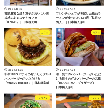
2024.10.15
2024.07.27
種類豊富な焼き菓子がおいしい開
フレンチシェフが考案した絶品ラ
放感のあるステキカフェ
ーメンが食べられるお店「駄目な
「KNAG」｜日本橋兜町
隣人」｜日本橋人形町
カフェ
カフェ
2024.08.29
2024.07.05
和牛100％パティのぜいたくグルメ
唯一無二のハンバーガーがいただ
ハンバーガーがいただける
ける日本のグルメバーガーの元祖
「Wagyu Burger」｜日本橋室町
「BROZERS’（ブラザーズ）」｜
日本橋人形町
イタリアン
フレンチ