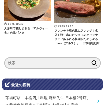
2026.02.25
2025.04.05
人形町で親しまれる「アルヴィー
フレンチを現代風にアレンジ！名
タ」の生パスタ
店を渡り歩いたシェフのオリジナ
リティあふれる料理がたのしめる
「ars（アルス）」｜日本橋蛎殻町
検
索:
最近の投稿
茅場町駅「本格四川料理 麻辣先生 日本橋2号店」
で薬膳麻婆豆腐と刀削麺で本場の味を満喫