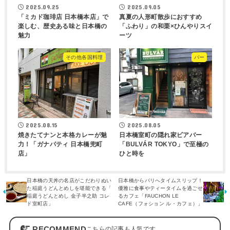
2025.09.25
2025.09.05
「ミカド珈琲店 日本橋本店」で
真夏の人形町散歩におすすめ
楽しむ、歴史ある味と日本橋の
「ふわり」の和栗×ひんやりスイ
魅力
ーツ
その他各国料理
バー
2025.08.15
2025.08.05
焼きたてナンと本格カレーが魅
日本橋室町の隠れ家ビアバー
力！「ガナパティ 日本橋兜町
「BULVÁR TOKYO」で至極の
店」
ひと時を
日本橋の天丼の名店がこだわりぬい
日本橋からパリへタイムスリップ！
た稲庭うどんとめしを堪能できる「⁡
優雅に食事やティータイムを過ごせ
稲庭うどんとめし 金子半之助 コレ
るカフェ「FAUCHON LE
ド室町店」
CAFE（フォション ル・カフェ）」
RECOMMEND