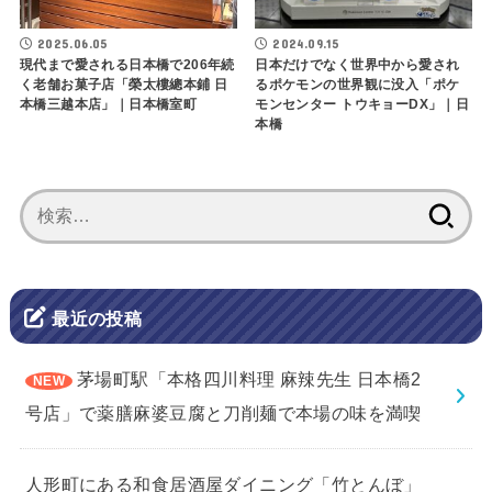
2025.06.05
2024.09.15
現代まで愛される日本橋で206年続
日本だけでなく世界中から愛され
く老舗お菓子店「榮太樓總本鋪 日
るポケモンの世界観に没入「ポケ
本橋三越本店」｜日本橋室町
モンセンター トウキョーDX」｜日
本橋
検
索:
最近の投稿
茅場町駅「本格四川料理 麻辣先生 日本橋2
号店」で薬膳麻婆豆腐と刀削麺で本場の味を満喫
人形町にある和食居酒屋ダイニング「竹とんぼ」