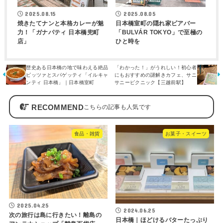
2025.08.15
2025.08.05
焼きたてナンと本格カレーが魅
日本橋室町の隠れ家ビアバー
力！「ガナパティ 日本橋兜町
「BULVÁR TOKYO」で至極の
店」
ひと時を
歴史ある日本橋の地で味わえる絶品
「わかった！」がうれしい！初心者
ピッツァとスパゲッティ「イルキャ
にもおすすめの謎解きカフェ、サニ
ンティ 日本橋」｜日本橋室町
サニーピクニック【三越前駅】
RECOMMEND
食品・雑貨
お菓子・スイーツ
2025.04.25
2024.06.25
次の旅行は島に行きたい！離島の
日本橋｜ほどけるバターたっぷり