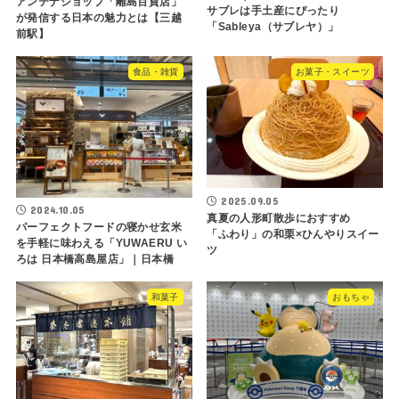
アンテナショップ「離島百貨店」
サブレは手土産にぴったり
が発信する日本の魅力とは【三越
「Sableya（サブレヤ）」
前駅】
食品・雑貨
お菓子・スイーツ
2025.09.05
2024.10.05
真夏の人形町散歩におすすめ
パーフェクトフードの寝かせ玄米
「ふわり」の和栗×ひんやりスイー
を手軽に味わえる「YUWAERU い
ツ
ろは 日本橋高島屋店」｜日本橋
和菓子
おもちゃ