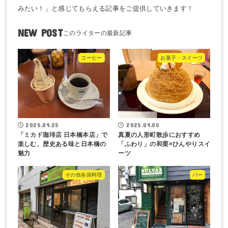
みたい！」と感じてもらえる記事をご提供していきます！
NEW POST
コーヒー
お菓子・スイーツ
2025.09.25
2025.09.05
「ミカド珈琲店 日本橋本店」で
真夏の人形町散歩におすすめ
楽しむ、歴史ある味と日本橋の
「ふわり」の和栗×ひんやりスイ
魅力
ーツ
その他各国料理
バー