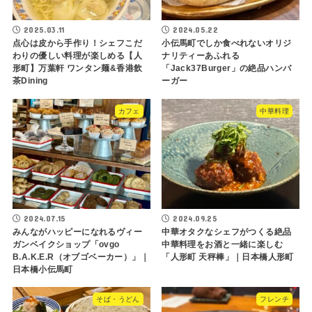
2025.03.11
2024.05.22
点心は皮から手作り！シェフこだ
小伝馬町でしか食べれないオリジ
わりの優しい料理が楽しめる【人
ナリティーあふれる
形町】万葉軒 ワンタン麺&香港飲
「Jack37Burger」の絶品ハンバ
茶Dining
ーガー
カフェ
中華料理
2024.07.15
2024.09.25
みんながハッピーになれるヴィー
中華オタクなシェフがつくる絶品
ガンベイクショップ「ovgo
中華料理をお酒と一緒に楽しむ
B.A.K.E.R（オブゴベーカー）」｜
「人形町 天秤棒」｜日本橋人形町
日本橋小伝馬町
そば・うどん
フレンチ