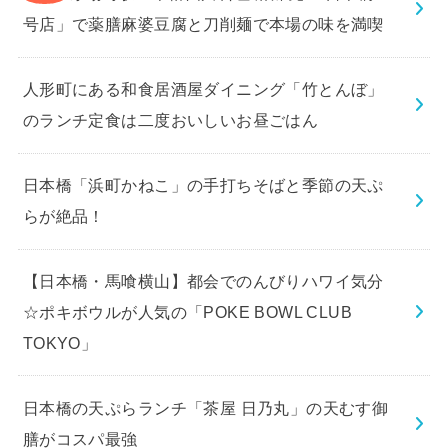
号店」で薬膳麻婆豆腐と刀削麺で本場の味を満喫
人形町にある和食居酒屋ダイニング「竹とんぼ」
のランチ定食は二度おいしいお昼ごはん
日本橋「浜町かねこ」の手打ちそばと季節の天ぷ
らが絶品！
【日本橋・馬喰横山】都会でのんびりハワイ気分
☆ポキボウルが人気の「POKE BOWL CLUB
TOKYO」
日本橋の天ぷらランチ「茶屋 日乃丸」の天むす御
膳がコスパ最強