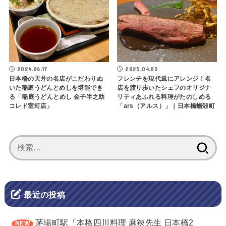
2024.06.17
2025.04.05
日本橋の天丼の名店がこだわりぬ
フレンチを現代風にアレンジ！名
いた稲庭うどんとめしを堪能でき
店を渡り歩いたシェフのオリジナ
る「⁡稲庭うどんとめし 金子半之助
リティあふれる料理がたのしめる
コレド室町店」
「ars（アルス）」｜日本橋蛎殻町
検
索:
最近の投稿
茅場町駅「本格四川料理 麻辣先生 日本橋2