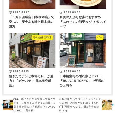
2025.09.25
2025.09.05
「ミカド珈琲店 日本橋本店」で
真夏の人形町散歩におすすめ
楽しむ、歴史ある味と日本橋の
「ふわり」の和栗×ひんやりスイ
魅力
ーツ
その他各国料理
バー
2025.08.15
2025.08.05
焼きたてナンと本格カレーが魅
日本橋室町の隠れ家ビアバー
力！「ガナパティ 日本橋兜町
「BULVÁR TOKYO」で至極の
店」
ひと時を
和菓子職人が目の前で作るできたて
点心は皮から手作り！シェフこだわ
生菓子を堪能！四季折々の和菓子を
りの優しい料理が楽しめる【人形
日本橋で楽しむ「鶴屋吉信 TOKYO
町】万葉軒 ワンタン麺&香港飲茶
MISE」｜日本橋
Dining