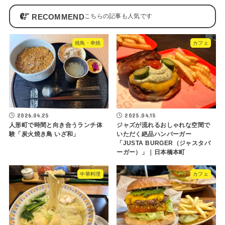
RECOMMEND
焼鳥・串焼
カフェ
2026.04.25
2025.04.15
人形町で時間と向き合うランチ体
ジャズが流れるおしゃれな空間で
験「炭火焼き鳥 いざ和」
いただく絶品ハンバーガー
「JUSTA BURGER（ジャスタバ
ーガー）」｜日本橋本町
中華料理
カフェ