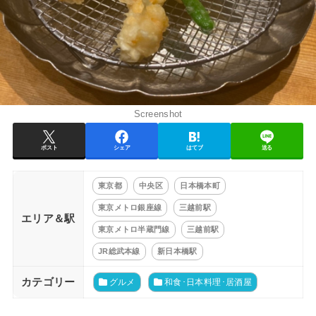
Screenshot
ポスト
シェア
はてブ
送る
東京都
中央区
日本橋本町
東京メトロ銀座線
三越前駅
エリア＆駅
東京メトロ半蔵門線
三越前駅
JR総武本線
新日本橋駅
カテゴリー
グルメ
和食･日本料理･居酒屋