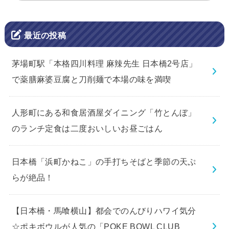
最近の投稿
茅場町駅「本格四川料理 麻辣先生 日本橋2号店」
で薬膳麻婆豆腐と刀削麺で本場の味を満喫
人形町にある和食居酒屋ダイニング「竹とんぼ」
のランチ定食は二度おいしいお昼ごはん
日本橋「浜町かねこ」の手打ちそばと季節の天ぷ
らが絶品！
【日本橋・馬喰横山】都会でのんびりハワイ気分
☆ポキボウルが人気の「POKE BOWL CLUB